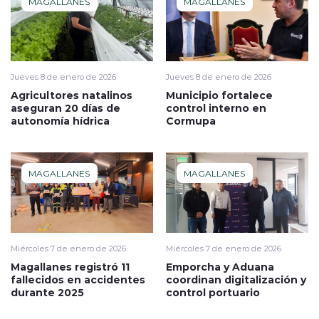
MAGALLANES
MAGALLANES
Jueves 8 de enero de 2026
Jueves 8 de enero de 2026
Agricultores natalinos
Municipio fortalece
aseguran 20 días de
control interno en
autonomía hídrica
Cormupa
MAGALLANES
MAGALLANES
Miércoles 7 de enero de 2026
Miércoles 7 de enero de 2026
Magallanes registró 11
Emporcha y Aduana
fallecidos en accidentes
coordinan digitalización y
durante 2025
control portuario