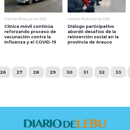
Viernes 18 de julio de 2025
Viernes 18 de julio de 2025
Clínica móvil continúa
Diálogo participativo
reforzando proceso de
abordó desafíos de la
vacunación contra la
reinserción social en la
Influenza y el COVID-19
provincia de Arauco
26
27
28
29
30
31
32
33