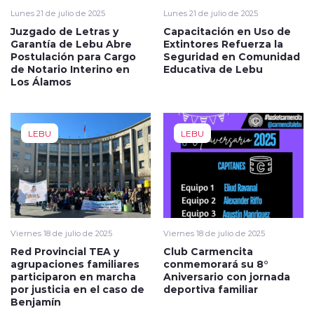
Lunes 21 de julio de 2025
Lunes 21 de julio de 2025
Juzgado de Letras y
Capacitación en Uso de
Garantía de Lebu Abre
Extintores Refuerza la
Postulación para Cargo
Seguridad en Comunidad
de Notario Interino en
Educativa de Lebu
Los Álamos
LEBU
LEBU
Viernes 18 de julio de 2025
Viernes 18 de julio de 2025
Red Provincial TEA y
Club Carmencita
agrupaciones familiares
conmemorará su 8°
participaron en marcha
Aniversario con jornada
por justicia en el caso de
deportiva familiar
Benjamín