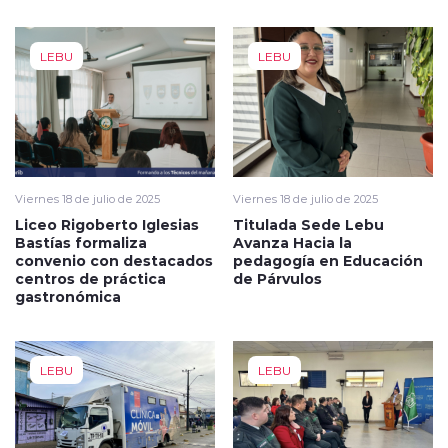
LEBU
LEBU
Viernes 18 de julio de 2025
Viernes 18 de julio de 2025
Liceo Rigoberto Iglesias
Titulada Sede Lebu
Bastías formaliza
Avanza Hacia la
convenio con destacados
pedagogía en Educación
centros de práctica
de Párvulos
gastronómica
LEBU
LEBU