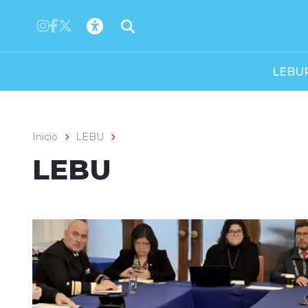
Click acá para ir directamente al contenido
LEBU
Inicio
LEBU
LEBU