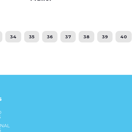
34
35
36
37
38
39
40
s
S
D
S
ONAL
S