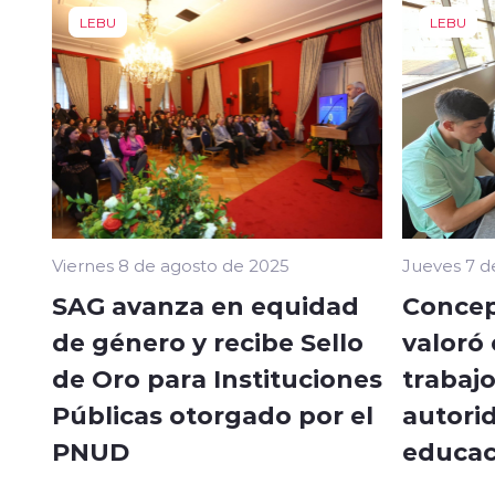
LEBU
LEBU
Viernes 8 de agosto de 2025
Jueves 7 d
SAG avanza en equidad
Concep
de género y recibe Sello
valoró 
de Oro para Instituciones
trabaj
Públicas otorgado por el
autori
PNUD
educac