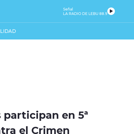
Señal
LA RADIO DE LEBU 88.9
LIDAD
5
 participan en 5ª
tra el Crimen