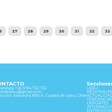
6
27
28
29
30
31
32
33
ONTACTO
Seccione
tsApp +56 9 84 722 722
LEBU
ariodelebu@gmail.com
REGIONALE
ección: Saavedra 890 A, Ciudad de Lebu, Chile
ACTUALIDA
TENDENCIA
DEPORTES
INTERNACI
ENTREVISTA