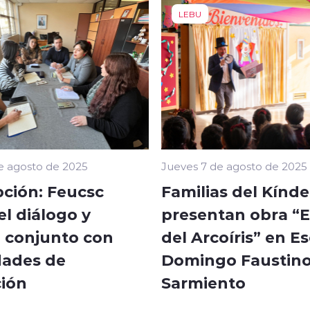
LEBU
e agosto de 2025
Jueves 7 de agosto de 2025
ción: Feucsc
Familias del Kínde
el diálogo y
presentan obra “E
o conjunto con
del Arcoíris” en E
dades de
Domingo Faustin
ión
Sarmiento