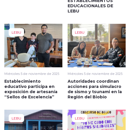
ESTABLECIMIENTOS
EDUCACIONALES DE
LEBU
LEBU
LEBU
Miércoles 5 de noviembre de 2025
Miércoles 5 de noviembre de 2025
Establecimiento
Autoridades coordinan
educativo participa en
acciones para simulacro
exposición de artesanía
de sismo y tsunami en la
“Sellos de Excelencia”
Región del Biobío
LEBU
LEBU