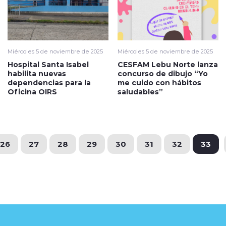
Miércoles 5 de noviembre de 2025
Miércoles 5 de noviembre de 2025
Hospital Santa Isabel
CESFAM Lebu Norte lanza
habilita nuevas
concurso de dibujo “Yo
dependencias para la
me cuido con hábitos
Oficina OIRS
saludables”
26
27
28
29
30
31
32
33