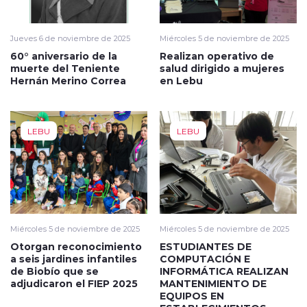
Jueves 6 de noviembre de 2025
Miércoles 5 de noviembre de 2025
60° aniversario de la
Realizan operativo de
muerte del Teniente
salud dirigido a mujeres
Hernán Merino Correa
en Lebu
LEBU
LEBU
Miércoles 5 de noviembre de 2025
Miércoles 5 de noviembre de 2025
Otorgan reconocimiento
ESTUDIANTES DE
a seis jardines infantiles
COMPUTACIÓN E
de Biobío que se
INFORMÁTICA REALIZAN
adjudicaron el FIEP 2025
MANTENIMIENTO DE
EQUIPOS EN