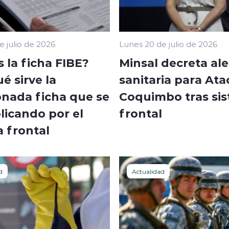
e julio de 2026
Lunes 20 de julio de 2026
 la ficha FIBE?
Minsal decreta ale
é sirve la
sanitaria para At
nada ficha que se
Coquimbo tras si
licando por el
frontal
a frontal
d
Actualidad