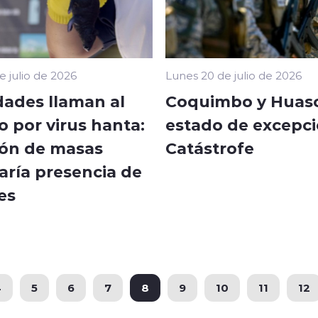
e julio de 2026
Lunes 20 de julio de 2026
dades llaman al
Coquimbo y Huas
 por virus hanta:
estado de excepc
ón de masas
Catástrofe
aría presencia de
es
4
5
6
7
8
9
10
11
12