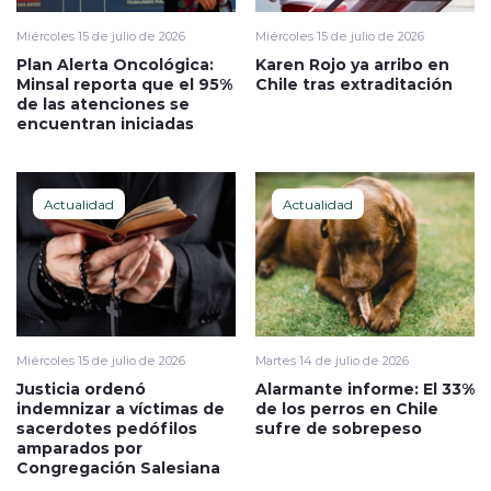
Miércoles 15 de julio de 2026
Miércoles 15 de julio de 2026
Plan Alerta Oncológica:
Karen Rojo ya arribo en
Minsal reporta que el 95%
Chile tras extraditación
de las atenciones se
encuentran iniciadas
Actualidad
Actualidad
Miércoles 15 de julio de 2026
Martes 14 de julio de 2026
Justicia ordenó
Alarmante informe: El 33%
indemnizar a víctimas de
de los perros en Chile
sacerdotes pedófilos
sufre de sobrepeso
amparados por
Congregación Salesiana