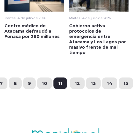
Martes 14 de julio de 2026
Martes 14 de julio de 2026
Centro médico de
Gobierno activa
Atacama defraudó a
protocolos de
Fonasa por 260 millones
emergencia entre
Atacama y Los Lagos por
masivo frente de mal
tiempo
7
8
9
10
11
12
13
14
15