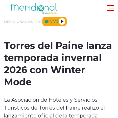
Click acá para ir directamente al contenido
MERIDIONAL ON LINE
EN VIVO
ACTUALIDAD
TENDENCIAS
DEPORTES
INTERNACIONA
Torres del Paine lanza
temporada invernal
2026 con Winter
Mode
modo claro
La Asociación de Hoteles y Servicios
Turísticos de Torres del Paine realizó el
lanzamiento oficial de la temporada