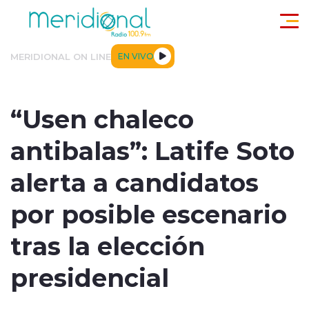
Click acá para ir directamente al contenido
MERIDIONAL ON LINE
EN VIVO
ACTUALIDAD
TENDENCIAS
DEPORTES
INTERNACIONA
“Usen chaleco
antibalas”: Latife Soto
alerta a candidatos
por posible escenario
modo claro
tras la elección
presidencial