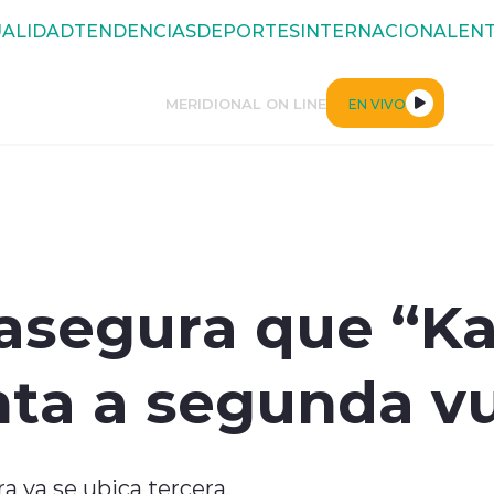
ALIDAD
TENDENCIAS
DEPORTES
INTERNACIONAL
ENT
MERIDIONAL ON LINE
EN VIVO
 asegura que “Kas
nta a segunda v
a ya se ubica tercera.