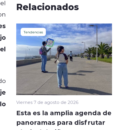
el
Relacionados
on
es
Tendencias
jo
el
do
je
Viernes 7 de agosto de 2026
lo
Esta es la amplia agenda de
panoramas para disfrutar