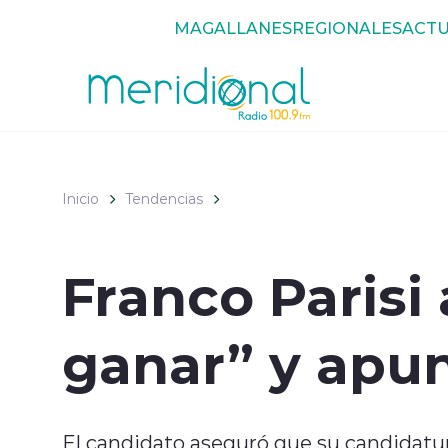
Click acá para ir directamente al contenido
MAGALLANES
REGIONALES
ACTU
Inicio
Tendencias
Franco Parisi
ganar” y apu
El candidato aseguró que su candidatur