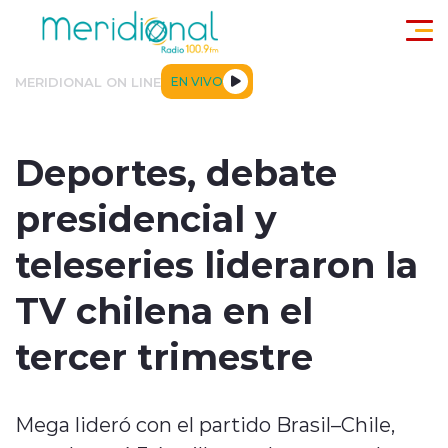
Click acá para ir directamente al contenido
MERIDIONAL ON LINE
EN VIVO
ACTUALIDAD
TENDENCIAS
DEPORTES
INTERNACIONA
Deportes, debate
presidencial y
teleseries lideraron la
TV chilena en el
modo claro
tercer trimestre
Mega lideró con el partido Brasil–Chile,