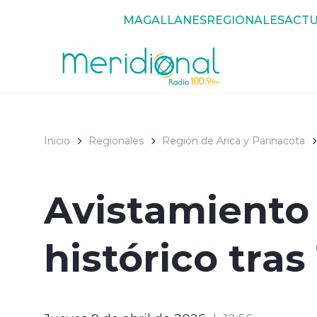
Click acá para ir directamente al contenido
MAGALLANES
REGIONALES
ACTU
Inicio
Regionales
Región de Arica y Parinacota
Avistamiento 
histórico tra