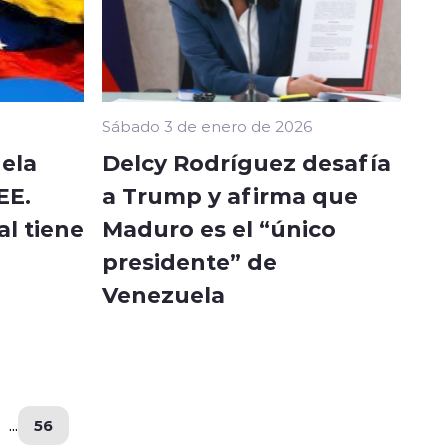
Sábado 3 de enero de 2026
ela
Delcy Rodríguez desafía
EE.
a Trump y afirma que
al tiene
Maduro es el “único
presidente” de
Venezuela
...
56