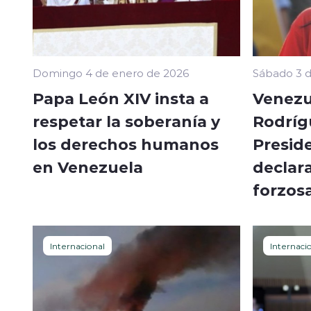
Domingo 4 de enero de 2026
Sábado 3 d
Papa León XIV insta a
Venezu
respetar la soberanía y
Rodríg
los derechos humanos
Preside
en Venezuela
declar
forzos
Internacional
Internaci