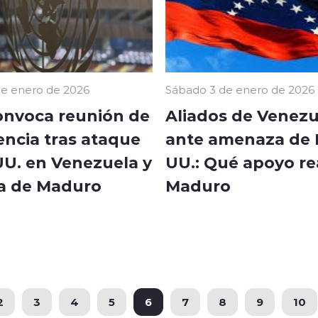
e enero de 2026
Sábado 3 de enero de 2026
nvoca reunión de
Aliados de Venezu
ncia tras ataque
ante amenaza de 
UU. en Venezuela y
UU.: Qué apoyo re
a de Maduro
Maduro
2
3
4
5
6
7
8
9
10