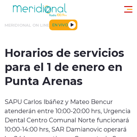
Click acá para ir directamente al contenido
MERIDIONAL ON LINE
EN VIVO
ACTUALIDAD
TENDENCIAS
DEPORTES
INTERNACIONA
Horarios de servicios
para el 1 de enero en
Punta Arenas
modo claro
SAPU Carlos Ibáñez y Mateo Bencur
atenderán entre 10:00-20:00 hrs, Urgencia
Dental Centro Comunal Norte funcionará
10:00-14:00 hrs, SAR Damianovic operará