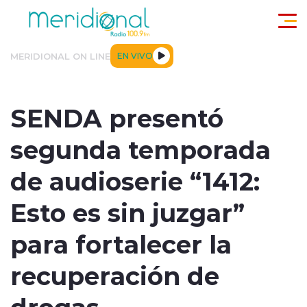
Click acá para ir directamente al contenido
MERIDIONAL ON LINE
EN VIVO
ACTUALIDAD
TENDENCIAS
DEPORTES
INTERNACIONA
SENDA presentó
segunda temporada
de audioserie “1412:
Esto es sin juzgar”
modo claro
para fortalecer la
recuperación de
drogas