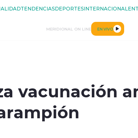
ALIDAD
TENDENCIAS
DEPORTES
INTERNACIONAL
ENT
MERIDIONAL ON LINE
EN VIVO
rza vacunación 
sarampión