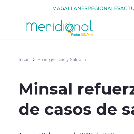
Click acá para ir directamente al contenido
MAGALLANES
REGIONALES
ACTU
Inicio
Emergencias y Salud
Minsal refue
de casos de 