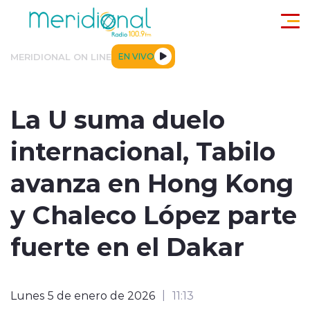
Click acá para ir directamente al contenido
MERIDIONAL ON LINE
EN VIVO
ACTUALIDAD
TENDENCIAS
DEPORTES
INTERNACIONA
La U suma duelo
internacional, Tabilo
avanza en Hong Kong
y Chaleco López parte
modo claro
fuerte en el Dakar
Lunes 5 de enero de 2026
11:13