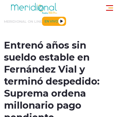
Click acá para ir directamente al contenido
MERIDIONAL ON LINE
EN VIVO
ACTUALIDAD
TENDENCIAS
DEPORTES
INTERNACIONA
Entrenó años sin
sueldo estable en
Fernández Vial y
terminó despedido:
modo claro
Suprema ordena
millonario pago
pendiente