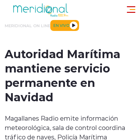
Click acá para ir directamente al contenido
MERIDIONAL ON LINE
EN VIVO
ACTUALIDAD
TENDENCIAS
DEPORTES
INTERNACIONA
Autoridad Marítima
mantiene servicio
permanente en
Navidad
modo claro
Magallanes Radio emite información
meteorológica, sala de control coordina
tráfico de naves, Policía Marítima