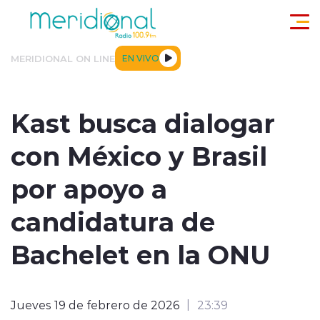
Click acá para ir directamente al contenido
MERIDIONAL ON LINE
EN VIVO
ACTUALIDAD
TENDENCIAS
DEPORTES
INTERNACIONA
Kast busca dialogar
con México y Brasil
por apoyo a
candidatura de
modo claro
Bachelet en la ONU
Jueves 19 de febrero de 2026
23:39