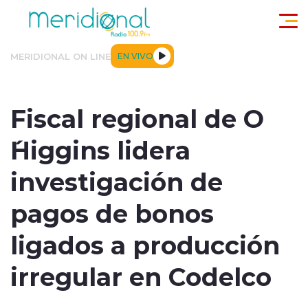
Click acá para ir directamente al contenido
MERIDIONAL ON LINE
EN VIVO
ACTUALIDAD
TENDENCIAS
DEPORTES
INTERNACIONA
Fiscal regional de O
´Higgins lidera
investigación de
pagos de bonos
modo claro
ligados a producción
irregular en Codelco