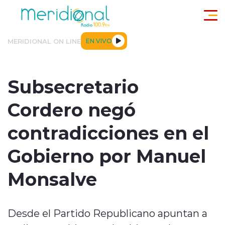
Click acá para ir directamente al contenido
MERIDIONAL ON LINE
EN VIVO
ACTUALIDAD
TENDENCIAS
DEPORTES
INTERNACIONA
Subsecretario
Cordero negó
contradicciones en el
Gobierno por Manuel
modo claro
Monsalve
Desde el Partido Republicano apuntan a