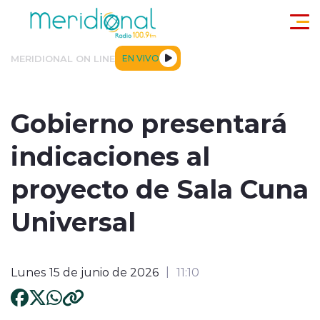
Click acá para ir directamente al contenido
MERIDIONAL ON LINE
EN VIVO
ACTUALIDAD
TENDENCIAS
DEPORTES
INTERNACIONA
Gobierno presentará
indicaciones al
proyecto de Sala Cuna
Universal
modo claro
Lunes 15 de junio de 2026
11:10