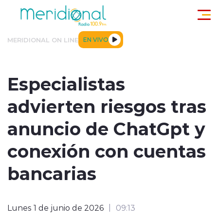
Click acá para ir directamente al contenido
MERIDIONAL ON LINE
EN VIVO
ACTUALIDAD
TENDENCIAS
DEPORTES
INTERNACIONA
Especialistas
advierten riesgos tras
anuncio de ChatGpt y
conexión con cuentas
modo claro
bancarias
Lunes 1 de junio de 2026
09:13