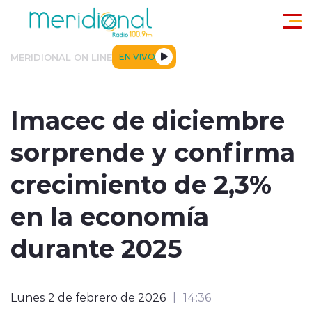
Click acá para ir directamente al contenido
MERIDIONAL ON LINE
EN VIVO
ACTUALIDAD
TENDENCIAS
DEPORTES
INTERNACIONA
Imacec de diciembre
sorprende y confirma
crecimiento de 2,3%
en la economía
modo claro
durante 2025
Lunes 2 de febrero de 2026
14:36