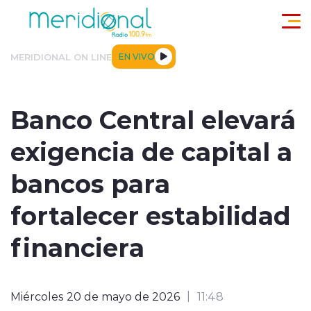
Click acá para ir directamente al contenido
MERIDIONAL ON LINE
EN VIVO
ACTUALIDAD
TENDENCIAS
DEPORTES
INTERNACIONA
Banco Central elevará
exigencia de capital a
bancos para
fortalecer estabilidad
modo claro
financiera
Miércoles 20 de mayo de 2026
11:48